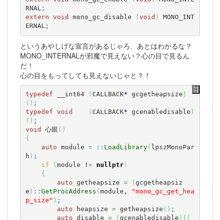
RNAL
;
extern
void
 mono_gc_disable 
(
void
)
 MONO_INT
ERNAL
;
というあやしげな宣言があるじゃろ、あとはわかるな？
MONO_INTERNALが邪魔で見えない？心の目で見るん
だ！
心の目をもってしても見えないじゃと？！
typedef
 __int64 
(
CALLBACK
*
 gcgetheapsize
)
(
)
;
typedef
void
(
CALLBACK
*
 gcenabledisable
)
(
)
;
void
 心眼
(
)
{
auto
 module 
=
::
LoadLibrary
(
lpszMonoPar
h
)
;
if
(
module 
!
=
nullptr
)
{
auto
 getheapsize 
=
(
gcgetheapsiz
e
)
::
GetProcAddress
(
module, 
"mono_gc_get_hea
p_size"
)
;
auto
 heapsize 
=
 getheapsize
(
)
;
auto
 disable 
=
(
gcenabledisable
)
(
(
_