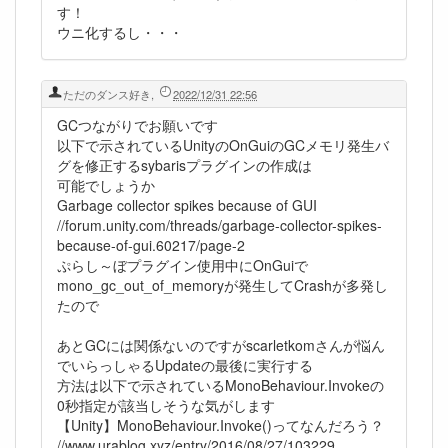
す！
ウニ化するし・・・
ただのダンス好き
,
2022/12/31 22:56
GCつながりでお願いです
以下で示されているUnityのOnGuiのGCメモリ発生バ
グを修正するsybarisプラグインの作成は
可能でしょうか
Garbage collector spikes because of GUI
//forum.unity.com/threads/garbage-collector-spikes-
because-of-gui.60217/page-2
ぷらし～ぼプラグイン使用中にOnGuiで
mono_gc_out_of_memoryが発生してCrashが多発し
たので
あとGCには関係ないのですがscarletkomさんが悩ん
でいらっしゃるUpdateの最後に実行する
方法は以下で示されているMonoBehaviour.Invokeの
0秒指定が該当しそうな気がします
【Unity】MonoBehaviour.Invoke()ってなんだろう？
//www.urablog.xyz/entry/2016/08/27/103229