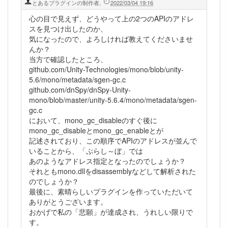
とあるプラグインの制作者
,
2022/03/04 19:16
心の目で見えず、どうやって上の2つのAPIのアドレ
スを見つけ出したのか、
気になったので、よろしければ教えてくださいませ
んか？
当方で確認したところ、
github.com/Unity-Technologies/mono/blob/unity-
5.6/mono/metadata/sgen-gc.c
github.com/dnSpy/dnSpy-Unity-
mono/blob/master/unity-5.6.4/mono/metadata/sgen-
gc.c
において、mono_gc_disableのすぐ後に
mono_gc_disableとmono_gc_enableとが
記述されており、この順序でAPIのアドレスが並んで
いることから、「ぷらし～ぼ」では
あのようなアドレス指定となったのでしょうか？
それともmono.dllをdisassemblyなどして解析された
のでしょうか？
最後に、素晴らしいプラグインを作っていただいて
ありがとうございます。
おかげで私の「悲願」が達成され、うれしい限りで
す。