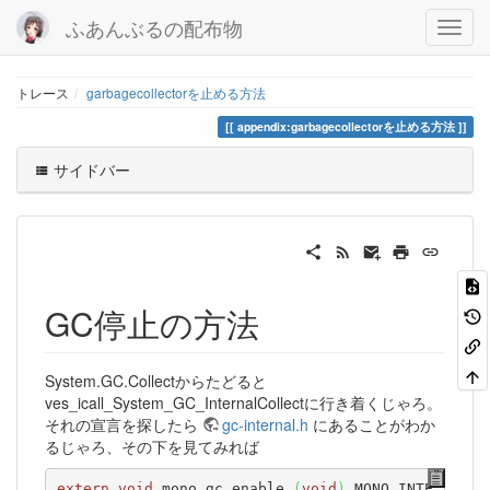
ふあんぶるの配布物
トレース
garbagecollectorを止める方法
appendix:garbagecollectorを止める方法
サイドバー
GC停止の方法
System.GC.Collectからたどると
ves_icall_System_GC_InternalCollectに行き着くじゃろ。
それの宣言を探したら
gc-internal.h
にあることがわか
るじゃろ、その下を見てみれば
extern
void
 mono_gc_enable 
(
void
)
 MONO_INTE