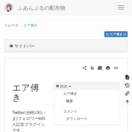
ふあんぶるの配布物
トレース
エア傅き
エア傅き
サイドバー
エア傅
目次
き
エア傅き
概要
コメント
Twitter(当時)/X(い
ま)フォロワー600
ダウンロード
人記念プラグイン
です。