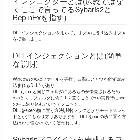
インジェクターとは(広義ではな
くここで言ってるSybaris2と
BepInExを指す)
DLLインジェクションを用いて、オダメに潜り込みオダメ
を拡張します。
DLLインジェクションとは(簡単
な説明)
Windowsのexeファイルを実行する際にいくつか必ず読み
1)
込まれるDLL
があり、
DLLはexeと同じフォルダにあるものが優先されるため、
exeと同じフォルダに偽DLLを置くことでexe実行時にexe
の中に潜り込むというテクニック。
DLLをexeの横に置く方法以外(フックとかリモートスレッ
ドとか)にもやり方はありますが、DLLをexeの横に置く方
法はお手軽なのでよく使われます。
Sybarisプラグインを構成するフ