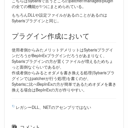
こちらはSybarisで言うところのpatcher/managed/plugin
の全ての機能が1つにまとめられている。
もちろんDLLや設定ファイルがあるのことがあるのは
Sybarisプラグインと同じ。
プラグイン作成において
使用者側からみたメリットデメリットはSybarisプラグイ
ンだろうがBepInExプラグインだろうがあまりなく、
Sybarisプラグインの方が置くファイルが増えるためちょ
っと面倒なぐらいであるが、
作成者側からみるとオダメを書き換える処理(Sybarisプラ
グインではpatcherが行う処理)を書くのが、
Sybarisに比べBepInExの方が簡単であるためオダメを書き
換える場合はBepInExの方が作りやすい。
1)
レガシーDLL、NETのアセンブリではない
コメント