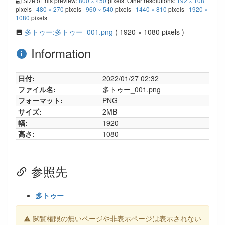
Size of this preview:
800 × 450
pixels. Other resolutions:
192 × 108
pixels
480 × 270
pixels
960 × 540
pixels
1440 × 810
pixels
1920 ×
1080
pixels
多トゥー:多トゥー_001.png
( 1920 × 1080 pixels )
Information
日付:
2022/01/27 02:32
ファイル名:
多トゥー_001.png
フォーマット:
PNG
サイズ:
2MB
幅:
1920
高さ:
1080
参照先
多トゥー
閲覧権限の無いページや非表示ページは表示されない