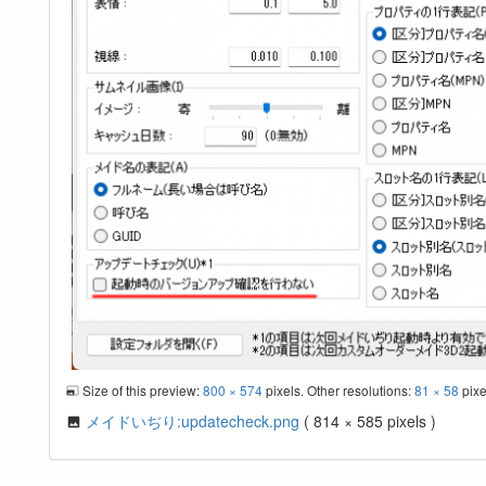
Size of this preview:
800 × 574
pixels. Other resolutions:
81 × 58
pix
メイドいぢり:updatecheck.png
( 814 × 585 pixels )