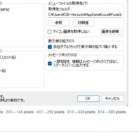
els
203 × 146
pixels
407 × 292
pixels
610 × 438
pixels
814 × 585
pixels