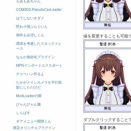
もあもあちゃん
COM3D2.PseudoCsvLoader
はてしないオダメ
黙れ小僧ぷらぐいん
例外もみ消しくん
値を変更することも可能
環境を考慮したスタックトレ
ース
なんか無効化プラグイン
MPNインポートエクスポート
チャーハン作るよ
たかがメインカメラを平行投
影にしただけだ
ModLoaderの闇
びゃんびゃん麺
しらばす
ダブルクリックすること
ギアメニュー開閉くん
限定オリジナルプラグイン