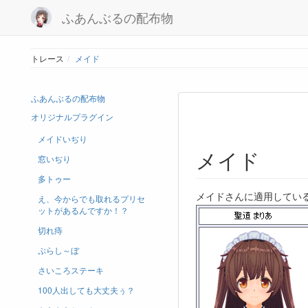
ふあんぶるの配布物
トレース
メイド
ふあんぶるの配布物
オリジナルプラグイン
メイドいぢり
メイド
窓いぢり
多トゥー
メイドさんに適用してい
え、今からでも取れるプリセ
ットがあるんですか！？
切れ痔
ぷらし～ぼ
さいころステーキ
100人出しても大丈夫ぅ？