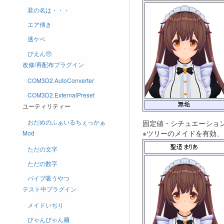
君の名は・・・
エア傅き
透ケベ
ぴえん🥺
改修/再配布プラグイン
COM3D2.AutoConverter
COM3D2.ExternalPreset
ユーティリティー
おだめのふぁいるちぇっかぁ
固定値・シチュエーショ
※ツリーのメイドを有効
Mod
ただの文字
ただの数字
バイブ吸うやつ
テスト中プラグイン
メイドいぢり
びゃんびゃん麺