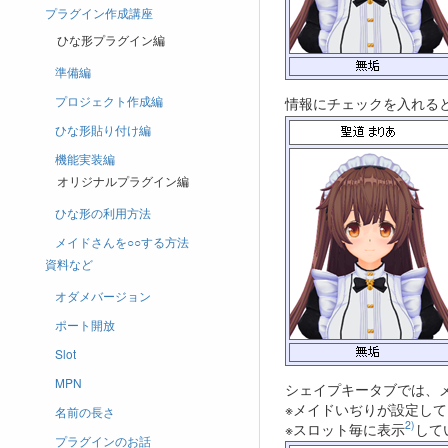
プラグイン作成講座
ひな形プラグイン編
準備編
プロジェクト作成編
情報にチェックを入れる
ひな形貼り付け編
機能実装編
オリジナルプラグイン編
ひな形の利用方法
メイドさんを○○する方法
資料など
オダメバージョン
ポート開放
Slot
MPN
シェイプキータブでは、
※メイドいぢりが設定し
名前の長さ
2)
※スロット毎に表示
して
プラグインのお話